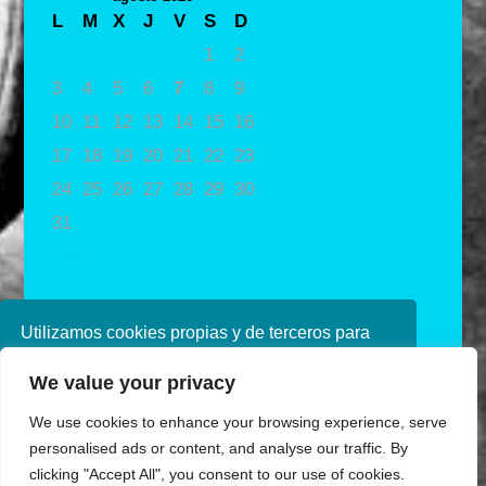
L
M
X
J
V
S
D
1
2
3
4
5
6
7
8
9
10
11
12
13
14
15
16
17
18
19
20
21
22
23
24
25
26
27
28
29
30
31
« May
Utilizamos cookies propias y de terceros para
mejorar nuestros servicios. Si continúa
We value your privacy
navegando, consideramos que acepta su uso.
Puede obtener más información en nuestra
We use cookies to enhance your browsing experience, serve
política de cookies consulte nuestra
Política de
personalised ads or content, and analyse our traffic. By
privacidad
clicking "Accept All", you consent to our use of cookies.