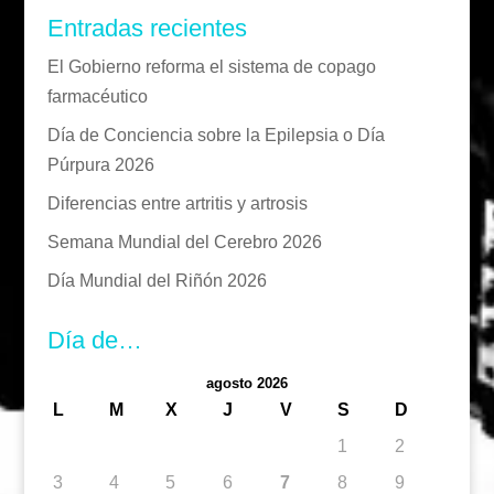
Entradas recientes
El Gobierno reforma el sistema de copago
farmacéutico
Día de Conciencia sobre la Epilepsia o Día
Púrpura 2026
Diferencias entre artritis y artrosis
Semana Mundial del Cerebro 2026
Día Mundial del Riñón 2026
Día de…
agosto 2026
L
M
X
J
V
S
D
1
2
3
4
5
6
7
8
9