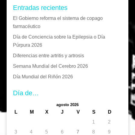
Entradas recientes
El Gobierno reforma el sistema de copago
farmacéutico
Día de Conciencia sobre la Epilepsia o Día
Púrpura 2026
Diferencias entre artritis y artrosis
Semana Mundial del Cerebro 2026
Día Mundial del Riñón 2026
Día de…
agosto 2026
L
M
X
J
V
S
D
1
2
3
4
5
6
7
8
9