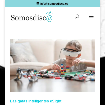
Skip
info@somosdisca.es
to
content
Las gafas inteligentes eSight