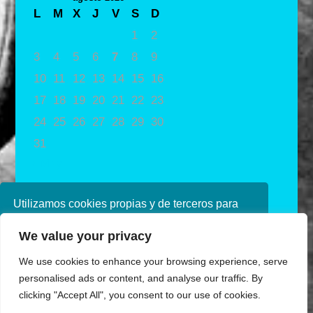
L
M
X
J
V
S
D
1
2
3
4
5
6
7
8
9
10
11
12
13
14
15
16
17
18
19
20
21
22
23
24
25
26
27
28
29
30
31
« May
Utilizamos cookies propias y de terceros para
mejorar nuestros servicios. Si continúa
We value your privacy
navegando, consideramos que acepta su uso.
Puede obtener más información en nuestra
We use cookies to enhance your browsing experience, serve
política de cookies consulte nuestra
Política de
personalised ads or content, and analyse our traffic. By
privacidad
clicking "Accept All", you consent to our use of cookies.