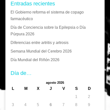
Entradas recientes
El Gobierno reforma el sistema de copago
farmacéutico
Día de Conciencia sobre la Epilepsia o Día
Púrpura 2026
Diferencias entre artritis y artrosis
Semana Mundial del Cerebro 2026
Día Mundial del Riñón 2026
Día de…
agosto 2026
L
M
X
J
V
S
D
1
2
3
4
5
6
7
8
9