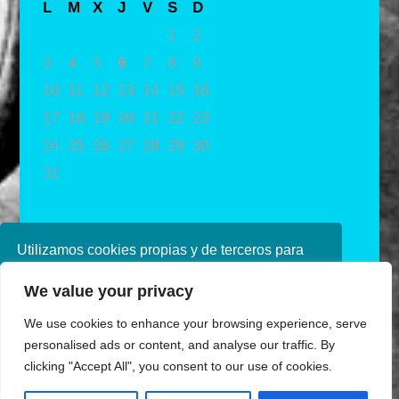
L
M
X
J
V
S
D
1
2
3
4
5
6
7
8
9
10
11
12
13
14
15
16
17
18
19
20
21
22
23
24
25
26
27
28
29
30
31
« May
Utilizamos cookies propias y de terceros para
mejorar nuestros servicios. Si continúa
We value your privacy
navegando, consideramos que acepta su uso.
Puede obtener más información en nuestra
We use cookies to enhance your browsing experience, serve
política de cookies consulte nuestra
Política de
personalised ads or content, and analyse our traffic. By
privacidad
clicking "Accept All", you consent to our use of cookies.