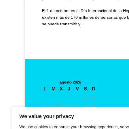
El 1 de octubre es el Día Internacional de la H
existen más de 170 millones de personas que la
se puede transmitir y...
agosto 2026
L
M
X
J
V
S
D
1
2
3
4
5
6
7
8
9
10
11
12
13
14
15
16
We value your privacy
17
18
19
20
21
22
23
We use cookies to enhance your browsing experience, serv