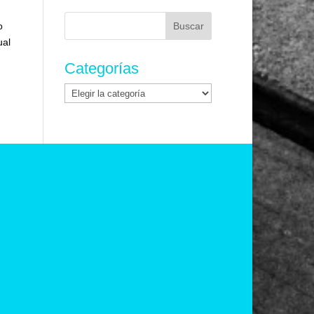
Buscar:
o
ual
Categorías
Categorías