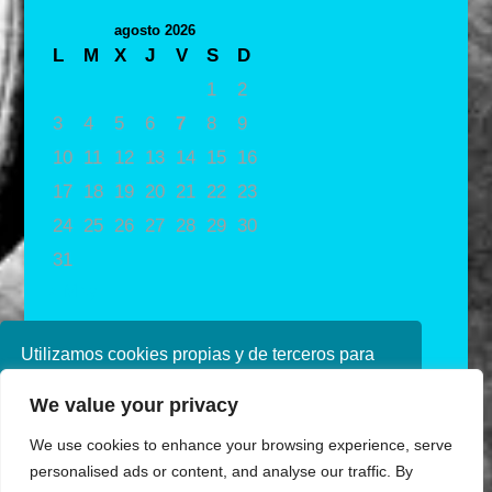
agosto 2026
L
M
X
J
V
S
D
1
2
3
4
5
6
7
8
9
10
11
12
13
14
15
16
17
18
19
20
21
22
23
24
25
26
27
28
29
30
31
« May
Utilizamos cookies propias y de terceros para
mejorar nuestros servicios. Si continúa
We value your privacy
navegando, consideramos que acepta su uso.
Puede obtener más información en nuestra
We use cookies to enhance your browsing experience, serve
política de cookies consulte nuestra
Política de
personalised ads or content, and analyse our traffic. By
privacidad