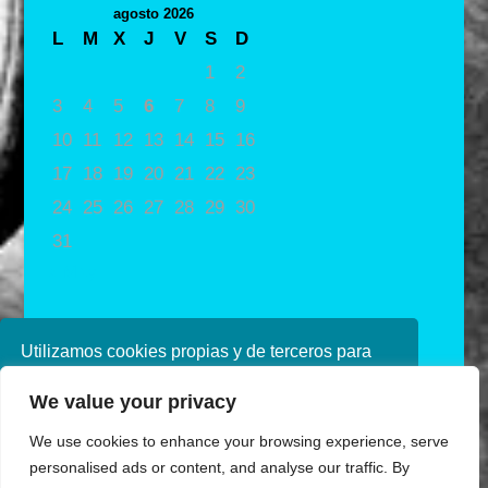
agosto 2026
L
M
X
J
V
S
D
1
2
3
4
5
6
7
8
9
10
11
12
13
14
15
16
17
18
19
20
21
22
23
24
25
26
27
28
29
30
31
« May
Utilizamos cookies propias y de terceros para
mejorar nuestros servicios. Si continúa
We value your privacy
navegando, consideramos que acepta su uso.
Puede obtener más información en nuestra
We use cookies to enhance your browsing experience, serve
política de cookies consulte nuestra
Política de
personalised ads or content, and analyse our traffic. By
privacidad