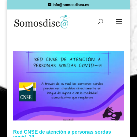
Skip
info@somosdisca.es
to
content
Red CNSE de atención a personas sordas
covid_19