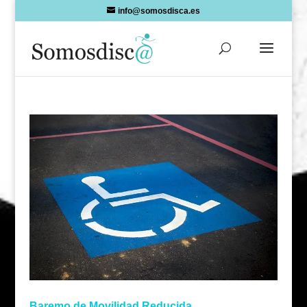
Skip
info@somosdisca.es
to
content
Baremo de Movilidad Reducida