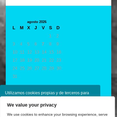
agosto 2026
L
M
X
J
V
S
D
1
2
3
4
5
6
7
8
9
10
11
12
13
14
15
16
17
18
19
20
21
22
23
24
25
26
27
28
29
30
31
« May
Utilizamos cookies propias y de terceros para
mejorar nuestros servicios. Si continúa
We value your privacy
navegando, consideramos que acepta su uso.
Puede obtener más información en nuestra
We use cookies to enhance your browsing experience, serve