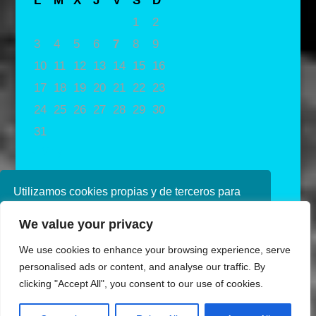
L
M
X
J
V
S
D
1
2
3
4
5
6
7
8
9
10
11
12
13
14
15
16
17
18
19
20
21
22
23
24
25
26
27
28
29
30
31
« May
Utilizamos cookies propias y de terceros para
mejorar nuestros servicios. Si continúa
We value your privacy
navegando, consideramos que acepta su uso.
Puede obtener más información en nuestra
We use cookies to enhance your browsing experience, serve
política de cookies consulte nuestra
Política de
personalised ads or content, and analyse our traffic. By
privacidad
clicking "Accept All", you consent to our use of cookies.
Aceptar