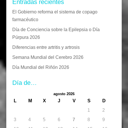
Entradas recientes
El Gobierno reforma el sistema de copago
farmacéutico
Día de Conciencia sobre la Epilepsia o Día
Púrpura 2026
Diferencias entre artritis y artrosis
Semana Mundial del Cerebro 2026
Día Mundial del Riñón 2026
Día de…
agosto 2026
L
M
X
J
V
S
D
1
2
3
4
5
6
7
8
9