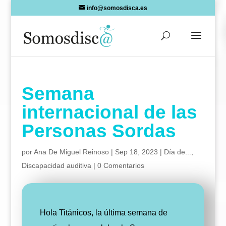
Skip
info@somosdisca.es
to
content
Semana
internacional de las
Personas Sordas
por
Ana De Miguel Reinoso
|
Sep 18, 2023
|
Día de...
,
Discapacidad auditiva
|
0 Comentarios
Hola Titánicos, la última semana de