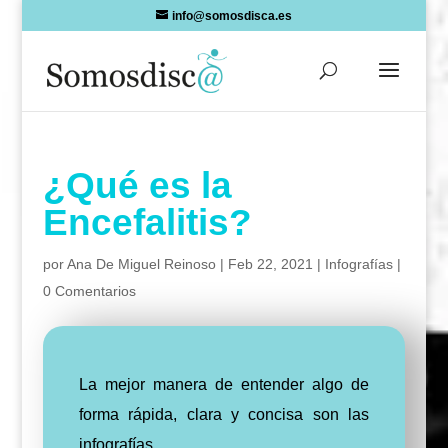
Skip
info@somosdisca.es
to
content
¿Qué es la
Encefalitis?
por
Ana De Miguel Reinoso
|
Feb 22, 2021
|
Infografías
|
0 Comentarios
La mejor manera de entender algo de
forma rápida, clara y concisa son las
infografías.