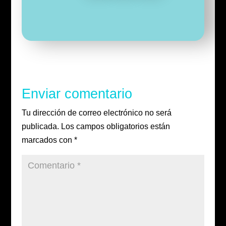
a
w
n
c
i
s
e
t
t
b
t
a
o
e
g
o
r
r
k
a
m
Enviar comentario
Tu dirección de correo electrónico no será
publicada.
Los campos obligatorios están
marcados con
*