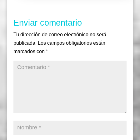
o
r
r
k
a
m
Enviar comentario
Tu dirección de correo electrónico no será
publicada.
Los campos obligatorios están
marcados con
*