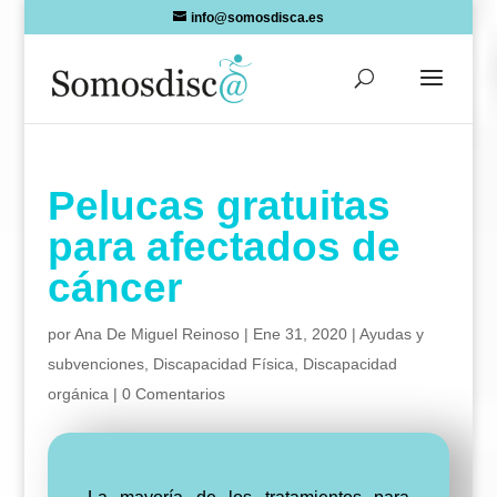
Skip
info@somosdisca.es
to
content
Pelucas gratuitas
para afectados de
cáncer
por
Ana De Miguel Reinoso
|
Ene 31, 2020
|
Ayudas y
subvenciones
,
Discapacidad Física
,
Discapacidad
orgánica
|
0 Comentarios