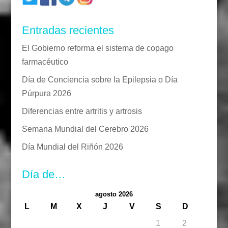
Entradas recientes
El Gobierno reforma el sistema de copago
farmacéutico
Día de Conciencia sobre la Epilepsia o Día
Púrpura 2026
Diferencias entre artritis y artrosis
Semana Mundial del Cerebro 2026
Día Mundial del Riñón 2026
Día de…
agosto 2026
L
M
X
J
V
S
D
1
2