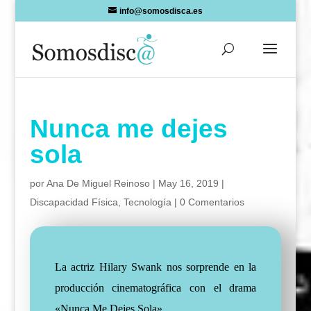
Skip
info@somosdisca.es
to
content
Nunca me dejes
sola
por
Ana De Miguel Reinoso
|
May 16, 2019
|
Discapacidad Física
,
Tecnología
|
0 Comentarios
La actriz Hilary Swank nos sorprende en la
producción cinematográfica con el drama
«Nunca Me Dejes Sola».