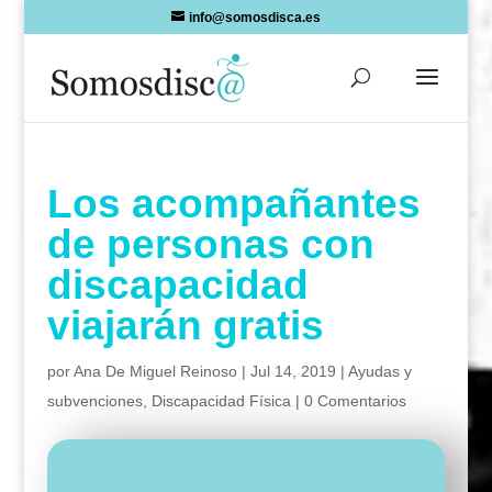
Skip
info@somosdisca.es
to
content
Los acompañantes
de personas con
discapacidad
viajarán gratis
por
Ana De Miguel Reinoso
|
Jul 14, 2019
|
Ayudas y
subvenciones
,
Discapacidad Física
|
0 Comentarios