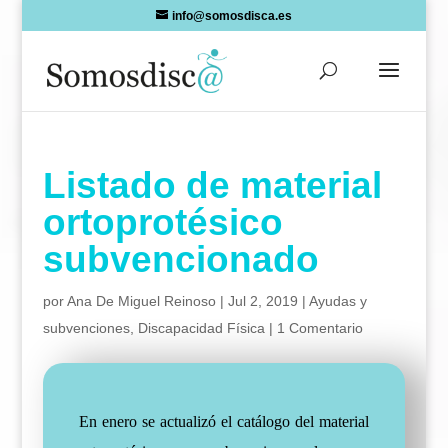
Skip
info@somosdisca.es
to
content
Listado de material
ortoprotésico
subvencionado
por
Ana De Miguel Reinoso
|
Jul 2, 2019
|
Ayudas y
subvenciones
,
Discapacidad Física
|
1 Comentario
En enero se
actualizó
el catálogo del material