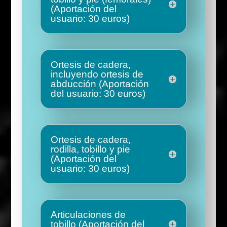
(Aportación del
usuario: 30 euros)
Ortesis de cadera,
incluyendo ortesis de
abducción (Aportación
del usuario: 30 euros)
Ortesis de cadera,
rodilla, tobillo y pie
(Aportación del
usuario: 30 euros)
Articulaciones de
tobillo (Aportación del