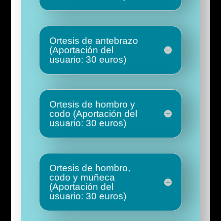
Ortesis de antebrazo
(Aportación del
usuario: 30 euros)
Ortesis de hombro y
codo (Aportación del
usuario: 30 euros)
Ortesis de hombro,
codo y muñeca
(Aportación del
usuario: 30 euros)