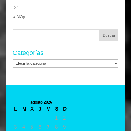
31
« May
Buscar:
Categorías
Categorías
agosto 2026
L
M
X
J
V
S
D
1
2
3
4
5
6
7
8
9