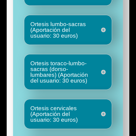
Ortesis lumbo-sacras
(Aportación del
usuario: 30 euros)
Ortesis toraco-lumbo-
sacras (dorso-
lumbares) (Aportación
del usuario: 30 euros)
Ortesis cervicales
(Aportación del
usuario: 30 euros)