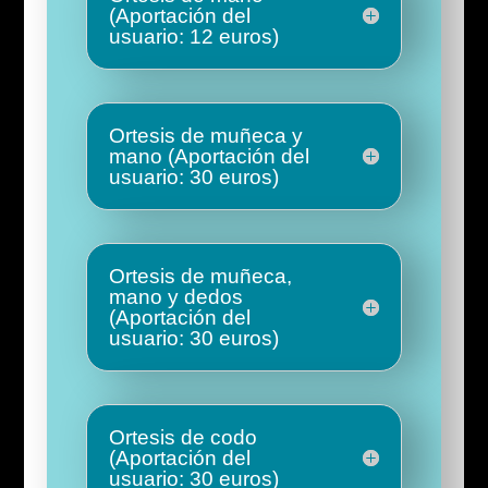
(Aportación del
usuario: 12 euros)
Ortesis de muñeca y
mano (Aportación del
usuario: 30 euros)
Ortesis de muñeca,
mano y dedos
(Aportación del
usuario: 30 euros)
Ortesis de codo
(Aportación del
usuario: 30 euros)