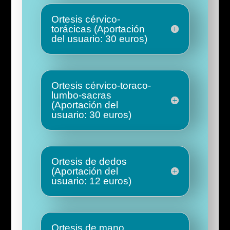
Ortesis cérvico-
torácicas (Aportación
del usuario: 30 euros)
Ortesis cérvico-toraco-
lumbo-sacras
(Aportación del
usuario: 30 euros)
Ortesis de dedos
(Aportación del
usuario: 12 euros)
Ortesis de mano