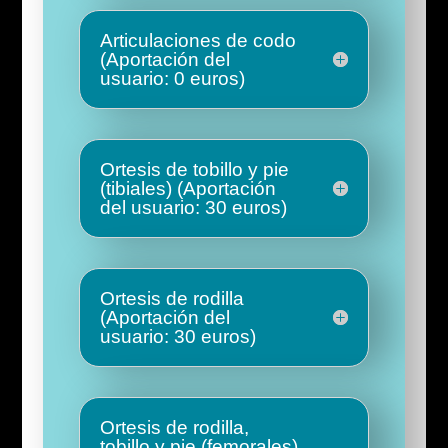
Articulaciones de codo
(Aportación del
usuario: 0 euros)
Ortesis de tobillo y pie
(tibiales) (Aportación
del usuario: 30 euros)
Ortesis de rodilla
(Aportación del
usuario: 30 euros)
Ortesis de rodilla,
tobillo y pie (femorales)