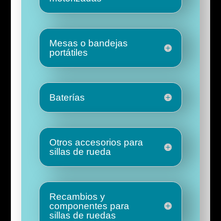
Mesas o bandejas
portátiles
Baterías
Otros accesorios para
sillas de rueda
Recambios y
componentes para
sillas de ruedas