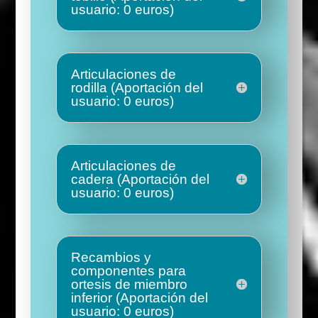
usuario: 0 euros)
Articulaciones de
rodilla (Aportación del
usuario: 0 euros)
Articulaciones de
cadera (Aportación del
usuario: 0 euros)
Recambios y
componentes para
ortesis de miembro
inferior (Aportación del
usuario: 0 euros)