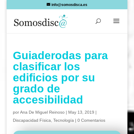
Skip
info@somosdisca.es
to
content
Guiaderodas para
clasificar los
edificios por su
grado de
accesibilidad
por
Ana De Miguel Reinoso
|
May 13, 2019
|
Discapacidad Física
,
Tecnología
|
0 Comentarios