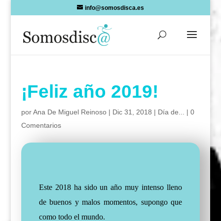
Skip
info@somosdisca.es
to
content
¡Feliz año 2019!
por
Ana De Miguel Reinoso
|
Dic 31, 2018
|
Día de...
|
0
Comentarios
Este 2018 ha sido un año muy intenso lleno
de buenos y malos momentos, supongo que
como todo el mundo.