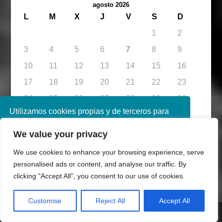
agosto 2026
L
M
X
J
V
S
D
1
2
3
4
5
6
7
8
9
10
11
12
13
14
15
16
17
18
19
20
21
22
23
24
25
26
27
28
29
30
Utilizamos cookies propias y de terceros para
31
mejorar nuestros servicios. Si continúa
« May
We value your privacy
navegando, consideramos que acepta su uso.
Puede obtener más información en nuestra
We use cookies to enhance your browsing experience, serve
Buscar:
política de cookies consulte nuestra
Política de
personalised ads or content, and analyse our traffic. By
privacidad
clicking "Accept All", you consent to our use of cookies.
Categorías
Aceptar
Customise
Reject All
Accept All
Categorías
Share This