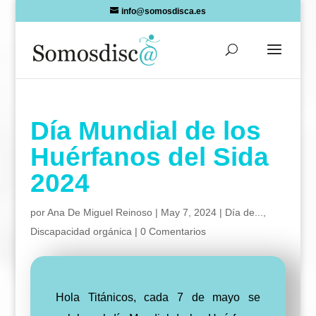
Skip
info@somosdisca.es
to
content
Día Mundial de los
Huérfanos del Sida
2024
por
Ana De Miguel Reinoso
|
May 7, 2024
|
Día de...
,
Discapacidad orgánica
|
0 Comentarios
Hola Titánicos, cada 7 de mayo se