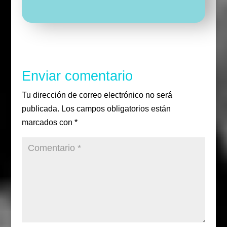
g
r
e
r
r
u
e
u
T
r
r
i
b
i
u
a
r
o
r
b
m
o
e
k
Enviar comentario
Tu dirección de correo electrónico no será
publicada.
Los campos obligatorios están
marcados con
*