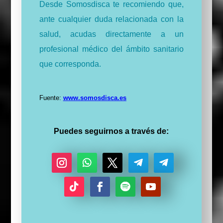
Desde Somosdisca te recomiendo que,
ante cualquier duda relacionada con la
salud, acudas directamente a un
profesional médico del ámbito sanitario
que corresponda.
Fuente:
www.somosdisca.es
Puedes seguirnos a través de:
I
S
T
S
S
n
e
w
e
e
s
g
i
g
g
S
F
S
Y
t
u
t
u
u
e
a
e
o
a
i
t
i
i
g
c
g
u