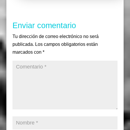
o
r
r
k
a
m
Enviar comentario
Tu dirección de correo electrónico no será
publicada.
Los campos obligatorios están
marcados con
*