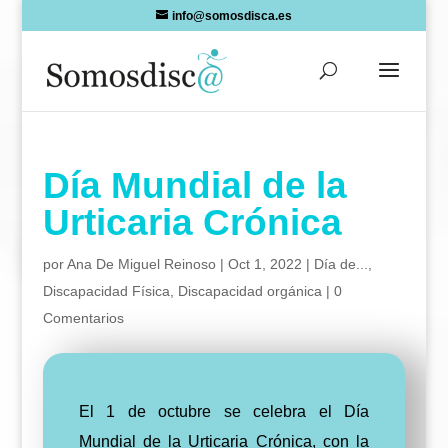
Skip
info@somosdisca.es
to
content
Día Mundial de la
Urticaria Crónica
por
Ana De Miguel Reinoso
|
Oct 1, 2022
|
Día de...
,
Discapacidad Física
,
Discapacidad orgánica
|
0
Comentarios
El 1 de octubre se celebra el Día
Mundial de la Urticaria Crónica, con la