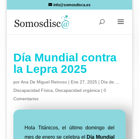
Skip
info@somosdisca.es
to
content
Día Mundial contra
la Lepra 2025
por
Ana De Miguel Reinoso
|
Ene 27, 2025
|
Día de...
,
Discapacidad Física
,
Discapacidad orgánica
|
0
Comentarios
Hola Titánicos, el último domingo del
mes de enero se celebra el
Día Mundial