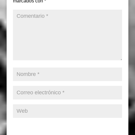
marcados con
*