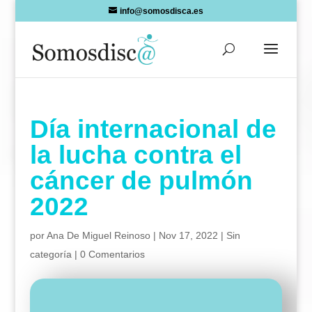
Skip
info@somosdisca.es
to
content
Día internacional de
la lucha contra el
cáncer de pulmón
2022
por
Ana De Miguel Reinoso
|
Nov 17, 2022
|
Sin
categoría
|
0 Comentarios