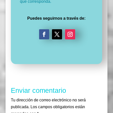
que corresponda.
Puedes seguirnos a través de:
F
T
I
a
w
n
c
i
s
e
t
t
b
t
a
o
e
g
o
r
r
k
a
m
Enviar comentario
Tu dirección de correo electrónico no será
publicada.
Los campos obligatorios están