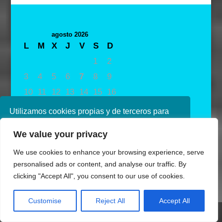
agosto 2026
L
M
X
J
V
S
D
1
2
3
4
5
6
7
8
9
10
11
12
13
14
15
16
17
18
19
20
21
22
23
Utilizamos cookies propias y de terceros para
24
25
26
27
28
29
30
mejorar nuestros servicios. Si continúa
We value your privacy
navegando, consideramos que acepta su uso.
31
Puede obtener más información en nuestra
« May
We use cookies to enhance your browsing experience, serve
política de cookies consulte nuestra
Política de
personalised ads or content, and analyse our traffic. By
privacidad
clicking "Accept All", you consent to our use of cookies.
Aceptar
Customise
Reject All
Accept All
Share This