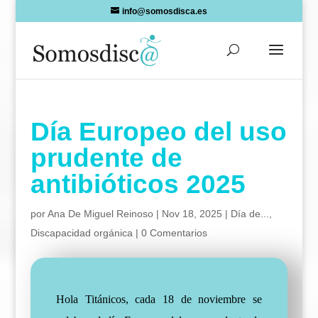
Skip
info@somosdisca.es
to
content
Día Europeo del uso
prudente de
antibióticos 2025
por
Ana De Miguel Reinoso
|
Nov 18, 2025
|
Día de...
,
Discapacidad orgánica
|
0 Comentarios
Hola Titánicos, cada 18 de noviembre se