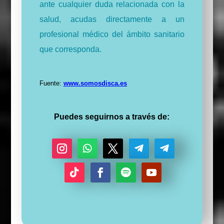
ante cualquier duda relacionada con la
salud, acudas directamente a un
profesional médico del ámbito sanitario
que corresponda.
Fuente:
www.somosdisca.es
Puedes seguirnos a través de:
I
S
T
S
S
n
e
w
e
e
s
g
i
g
g
S
F
S
Y
t
u
t
u
u
e
a
e
o
a
i
t
i
i
g
c
g
u
g
r
e
r
r
u
e
u
T
r
r