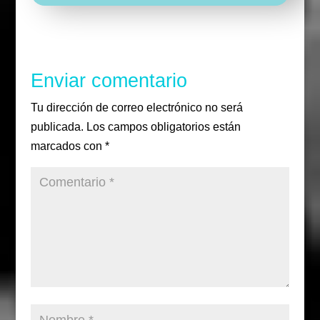
i
b
i
u
a
r
o
r
b
m
o
e
k
Enviar comentario
Tu dirección de correo electrónico no será
publicada.
Los campos obligatorios están
marcados con
*