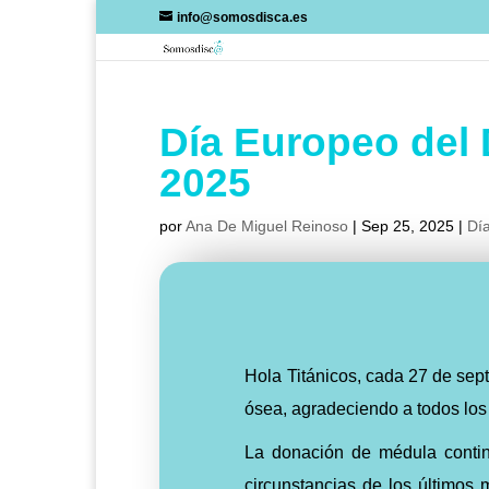
Skip
info@somosdisca.es
to
content
Día Europeo del
2025
por
Ana De Miguel Reinoso
|
Sep 25, 2025
|
Día
Hola Titánicos, cada 27 de sep
ósea, agradeciendo a todos los
La donación de médula conti
circunstancias de los últimos