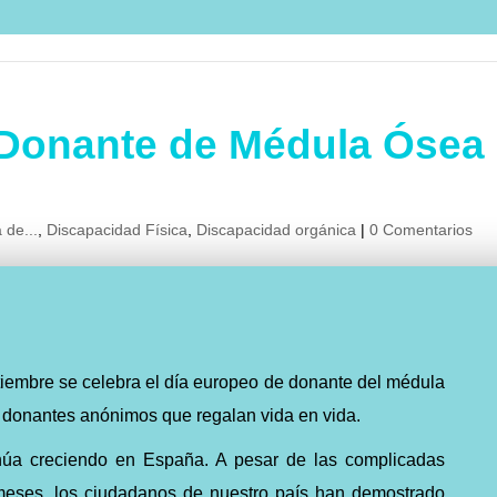
 Donante de Médula Ósea
 de...
,
Discapacidad Física
,
Discapacidad orgánica
|
0 Comentarios
tiembre se celebra el día europeo de donante del médula
 donantes anónimos que regalan vida en vida.
núa creciendo en España. A pesar de las complicadas
 meses, los ciudadanos de nuestro país han demostrado