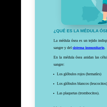
¿QUÉ ES LA MÉDULA ÓS
La médula ósea es un tejido indispe
sangre y del
sistema inmunitario
.
En la médula ósea anidan las célul
sangre:
Los glóbulos rojos (hematíes)
Los glóbulos blancos (leucocitos
Las plaquetas (trombocitos).