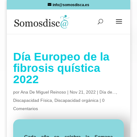
Skip
info@somosdisca.es
to
content
Día Europeo de la
fibrosis quística
2022
por
Ana De Miguel Reinoso
|
Nov 21, 2022
|
Día de...
,
Discapacidad Física
,
Discapacidad orgánica
|
0
Comentarios