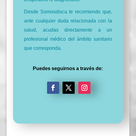
Desde Somosdisca te recomiendo que,
ante cualquier duda relacionada con la
salud, acudas directamente a un
profesional médico del ámbito sanitario
que corresponda.
Puedes seguirnos a través de:
F
T
I
a
w
n
c
i
s
e
t
t
b
t
a
o
e
g
o
r
r