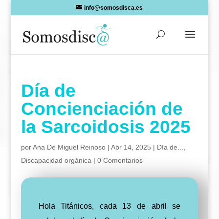
Skip
info@somosdisca.es
to
content
Día de
Concienciación de
la Sarcoidosis 2025
por
Ana De Miguel Reinoso
|
Abr 14, 2025
|
Día de...
,
Discapacidad orgánica
|
0 Comentarios
Hola Titánicos, cada 13 de abril se