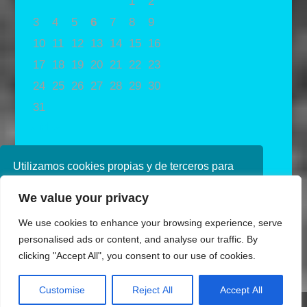
1
2
3
4
5
6
7
8
9
10
11
12
13
14
15
16
17
18
19
20
21
22
23
24
25
26
27
28
29
30
31
« May
Utilizamos cookies propias y de terceros para
mejorar nuestros servicios. Si continúa
We value your privacy
navegando, consideramos que acepta su uso.
Puede obtener más información en nuestra
We use cookies to enhance your browsing experience, serve
política de cookies consulte nuestra
Política de
personalised ads or content, and analyse our traffic. By
privacidad
clicking "Accept All", you consent to our use of cookies.
Aceptar
Customise
Reject All
Accept All
Diseñado por Ana de Miguel
Share This