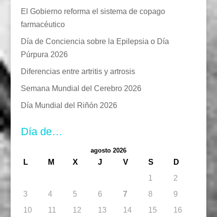
El Gobierno reforma el sistema de copago
farmacéutico
Día de Conciencia sobre la Epilepsia o Día
Púrpura 2026
Diferencias entre artritis y artrosis
Semana Mundial del Cerebro 2026
Día Mundial del Riñón 2026
Día de…
agosto 2026
L
M
X
J
V
S
D
1
2
3
4
5
6
7
8
9
10
11
12
13
14
15
16