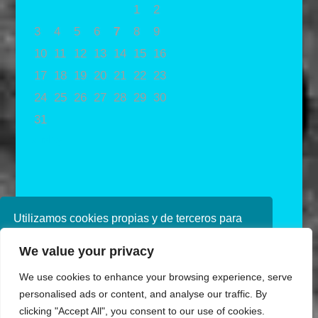
1
2
3
4
5
6
7
8
9
10
11
12
13
14
15
16
17
18
19
20
21
22
23
24
25
26
27
28
29
30
31
« May
Utilizamos cookies propias y de terceros para
mejorar nuestros servicios. Si continúa
We value your privacy
navegando, consideramos que acepta su uso.
Puede obtener más información en nuestra
We use cookies to enhance your browsing experience, serve
política de cookies consulte nuestra
Política de
personalised ads or content, and analyse our traffic. By
privacidad
clicking "Accept All", you consent to our use of cookies.