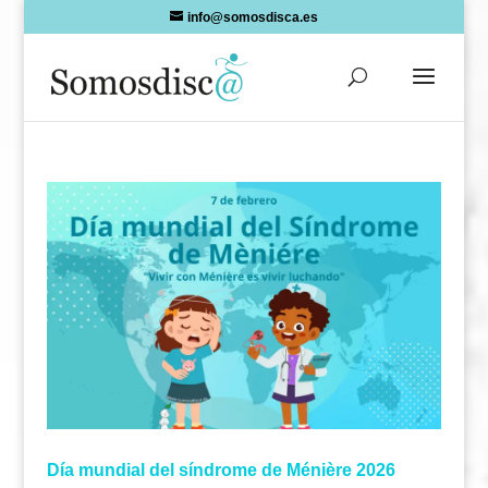
Skip
info@somosdisca.es
to
content
Día mundial del síndrome de Ménière 2026