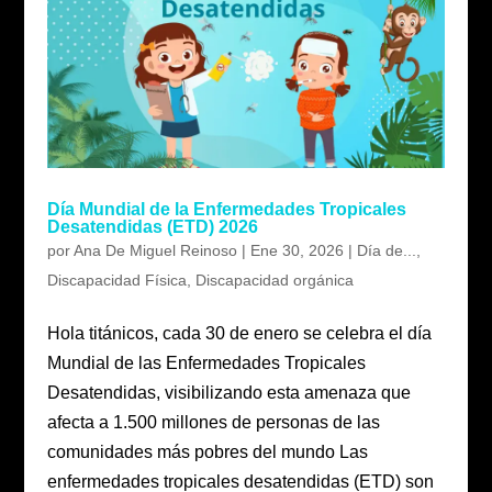
Día Mundial de la Enfermedades Tropicales
Desatendidas (ETD) 2026
por
Ana De Miguel Reinoso
|
Ene 30, 2026
|
Día de...
,
Discapacidad Física
,
Discapacidad orgánica
Hola titánicos, cada 30 de enero se celebra el día
Mundial de las Enfermedades Tropicales
Desatendidas, visibilizando esta amenaza que
afecta a 1.500 millones de personas de las
comunidades más pobres del mundo Las
enfermedades tropicales desatendidas (ETD) son