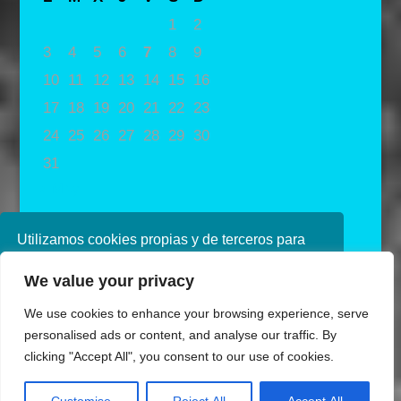
1
2
3
4
5
6
7
8
9
10
11
12
13
14
15
16
17
18
19
20
21
22
23
24
25
26
27
28
29
30
31
« May
Utilizamos cookies propias y de terceros para
mejorar nuestros servicios. Si continúa
We value your privacy
navegando, consideramos que acepta su uso.
Puede obtener más información en nuestra
We use cookies to enhance your browsing experience, serve
política de cookies consulte nuestra
Política de
personalised ads or content, and analyse our traffic. By
privacidad
clicking "Accept All", you consent to our use of cookies.
Aceptar