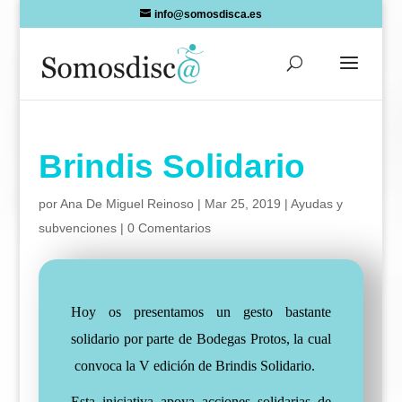
Skip
info@somosdisca.es
to
content
Brindis Solidario
por
Ana De Miguel Reinoso
|
Mar 25, 2019
|
Ayudas y
subvenciones
|
0 Comentarios
Hoy os presentamos un gesto bastante
solidario por parte de Bodegas Protos, la cual
convoca la
V edición de Brindis Solidario
.
Esta iniciativa apoya acciones solidarias de