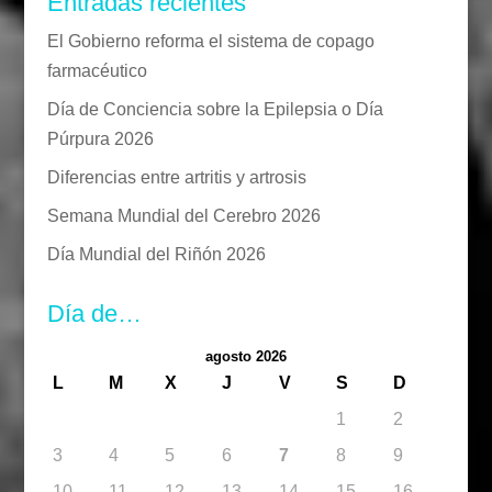
Entradas recientes
El Gobierno reforma el sistema de copago
farmacéutico
Día de Conciencia sobre la Epilepsia o Día
Púrpura 2026
Diferencias entre artritis y artrosis
Semana Mundial del Cerebro 2026
Día Mundial del Riñón 2026
Día de…
agosto 2026
L
M
X
J
V
S
D
1
2
3
4
5
6
7
8
9
10
11
12
13
14
15
16