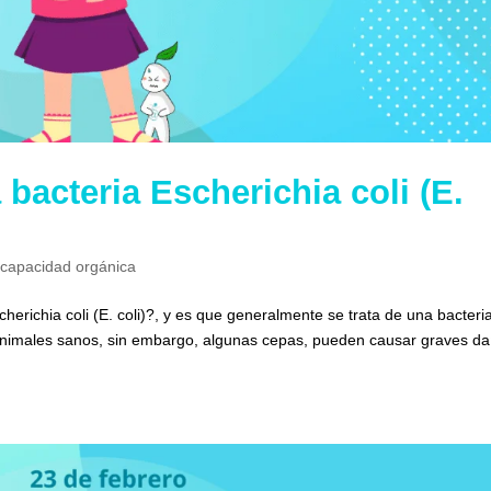
bacteria Escherichia coli (E.
scapacidad orgánica
cherichia coli (E. coli)?, y es que generalmente se trata de una bacteri
s animales sanos, sin embargo, algunas cepas, pueden causar graves d