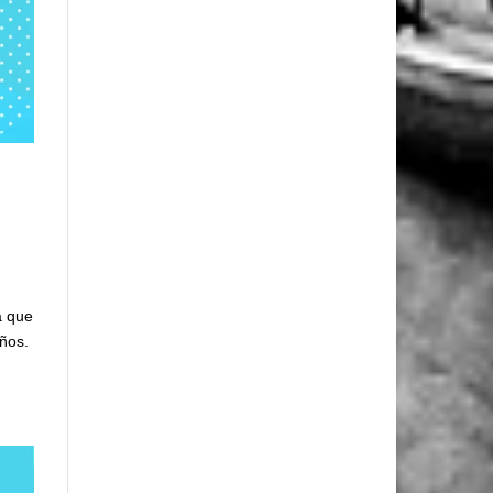
a que
años.