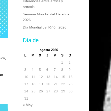
Diferencias entre artritis y
artrosis
Semana Mundial del Cerebro
2026
Día Mundial del Riñón 2026
Día de…
agosto 2026
L
M
X
J
V
S
D
sica
,
1
2
3
4
5
6
7
8
9
ue
10
11
12
13
14
15
16
17
18
19
20
21
22
23
24
25
26
27
28
29
30
31
« May