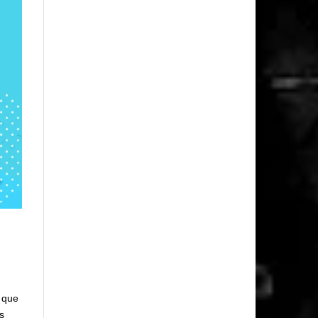
e que
as