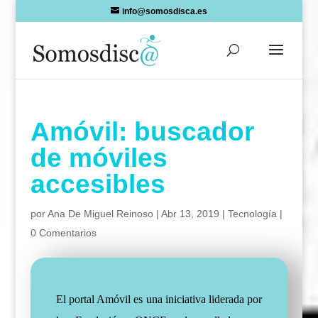
Skip
info@somosdisca.es
to
content
Amóvil: buscador
de móviles
accesibles
por
Ana De Miguel Reinoso
|
Abr 13, 2019
|
Tecnología
|
0 Comentarios
El portal Amóvil es una iniciativa liderada por