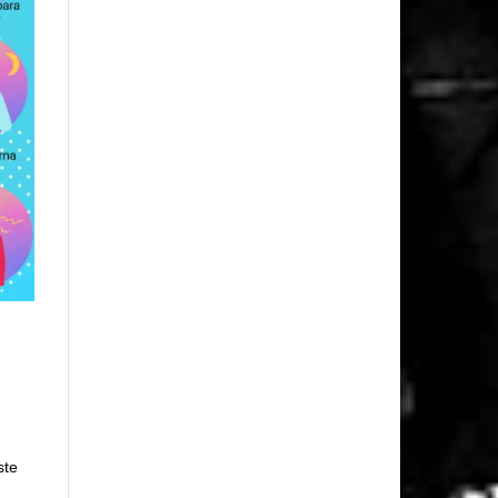
.
ste