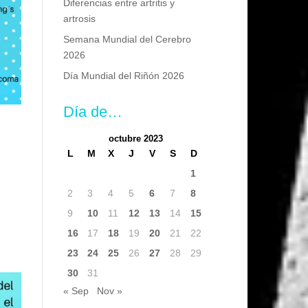
Diferencias entre artritis y
artrosis
Semana Mundial del Cerebro
2026
Día Mundial del Riñón 2026
Día de…
octubre 2023
L
M
X
J
V
S
D
1
.
2
3
4
5
6
7
8
9
10
11
12
13
14
15
16
17
18
19
20
21
22
23
24
25
26
27
28
29
30
31
« Sep
Nov »