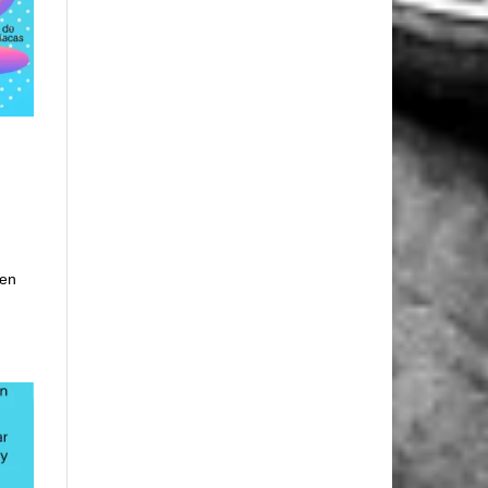
.
 en