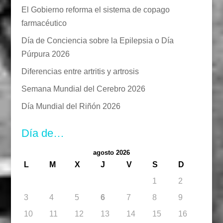
El Gobierno reforma el sistema de copago
farmacéutico
Día de Conciencia sobre la Epilepsia o Día
Púrpura 2026
Diferencias entre artritis y artrosis
Semana Mundial del Cerebro 2026
Día Mundial del Riñón 2026
Día de…
agosto 2026
L
M
X
J
V
S
D
1
2
3
4
5
6
7
8
9
10
11
12
13
14
15
16