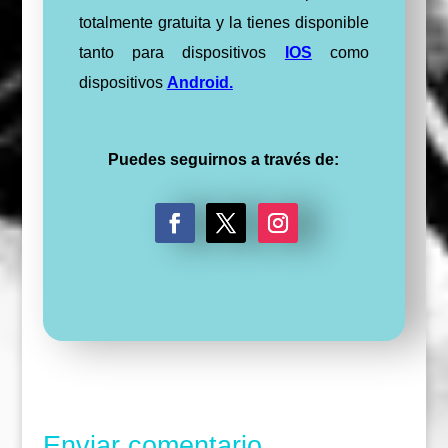
totalmente gratuita y la tienes disponible
tanto para dispositivos
IOS
como
dispositivos
Android
.
Puedes seguirnos a través de:
F
T
I
a
w
n
c
i
s
e
t
t
b
t
a
o
e
g
o
r
r
k
a
m
Enviar comentario