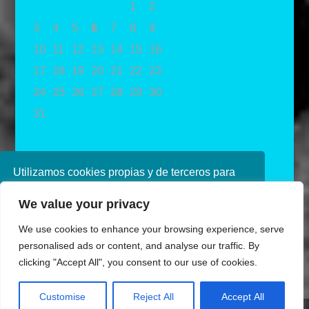
1
2
3
4
5
6
7
8
9
10
11
12
13
14
15
16
17
18
19
20
21
22
23
24
25
26
27
28
29
30
31
« May
Utilizamos cookies propias y de terceros para
mejorar nuestros servicios. Si continúa
We value your privacy
navegando, consideramos que acepta su uso.
Puede obtener más información en nuestra
We use cookies to enhance your browsing experience, serve
política de cookies consulte nuestra
Política de
personalised ads or content, and analyse our traffic. By
privacidad
clicking "Accept All", you consent to our use of cookies.
Aceptar
Customise
Reject All
Accept All
Diseñado por Ana de Miguel