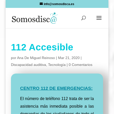
Skip
info@somosdisca.es
to
content
112 Accesible
por
Ana De Miguel Reinoso
|
Mar 21, 2020
|
Discapacidad auditiva
,
Tecnología
|
0 Comentarios
CENTRO 112 DE EMERGENCIAS:
El número de teléfono 112 trata de ser la
asistencia más inmediata posible a las
demandas de los ciudadanos de todo el