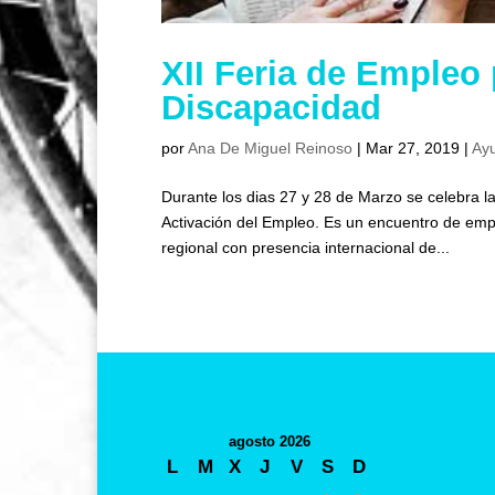
XII Feria de Empleo
Discapacidad
por
Ana De Miguel Reinoso
|
Mar 27, 2019
|
Ay
Durante los dias 27 y 28 de Marzo se celebra 
Activación del Empleo. Es un encuentro de empl
regional con presencia internacional de...
agosto 2026
L
M
X
J
V
S
D