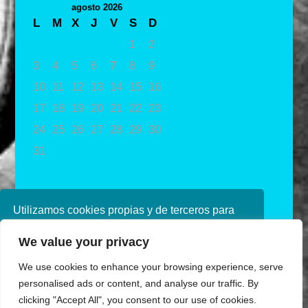
agosto 2026
L
M
X
J
V
S
D
1
2
3
4
5
6
7
8
9
10
11
12
13
14
15
16
17
18
19
20
21
22
23
24
25
26
27
28
29
30
31
« May
Utilizamos cookies propias y de terceros para
mejorar nuestros servicios. Si continúa
We value your privacy
navegando, consideramos que acepta su uso.
Puede obtener más información en nuestra
We use cookies to enhance your browsing experience, serve
política de cookies consulte nuestra
Política de
personalised ads or content, and analyse our traffic. By
privacidad
clicking "Accept All", you consent to our use of cookies.