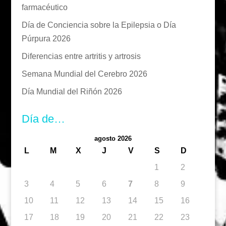
farmacéutico
Día de Conciencia sobre la Epilepsia o Día
Púrpura 2026
Diferencias entre artritis y artrosis
Semana Mundial del Cerebro 2026
Día Mundial del Riñón 2026
Día de…
agosto 2026
L
M
X
J
V
S
D
1
2
3
4
5
6
7
8
9
10
11
12
13
14
15
16
17
18
19
20
21
22
23