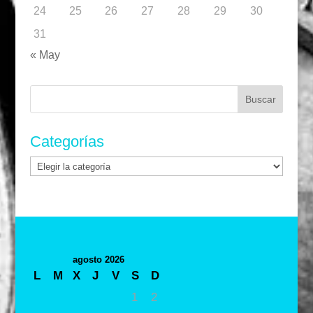
24
25
26
27
28
29
30
31
« May
Buscar:
Categorías
Categorías
agosto 2026
L
M
X
J
V
S
D
1
2