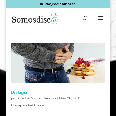
Skip
info@somosdisca.es
to
content
Disfagia
por
Ana De Miguel Reinoso
|
May 26, 2019
|
Discapacidad Física