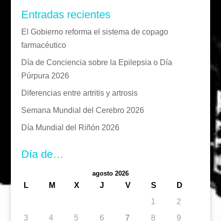
Entradas recientes
El Gobierno reforma el sistema de copago
farmacéutico
Día de Conciencia sobre la Epilepsia o Día
Púrpura 2026
Diferencias entre artritis y artrosis
Semana Mundial del Cerebro 2026
Día Mundial del Riñón 2026
Día de…
agosto 2026
L
M
X
J
V
S
D
1
2
3
4
5
6
7
8
9