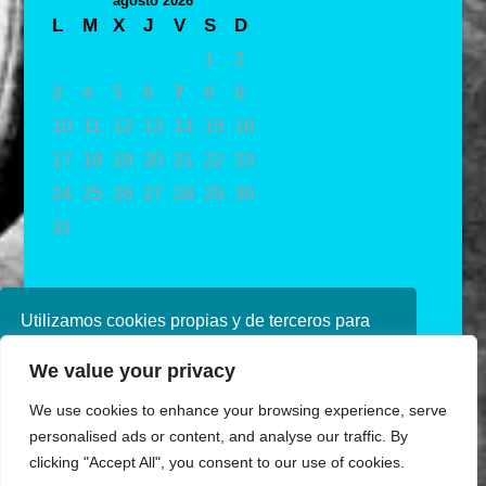
agosto 2026
L
M
X
J
V
S
D
1
2
3
4
5
6
7
8
9
10
11
12
13
14
15
16
17
18
19
20
21
22
23
24
25
26
27
28
29
30
31
« May
Utilizamos cookies propias y de terceros para
mejorar nuestros servicios. Si continúa
We value your privacy
navegando, consideramos que acepta su uso.
Puede obtener más información en nuestra
We use cookies to enhance your browsing experience, serve
política de cookies consulte nuestra
Política de
personalised ads or content, and analyse our traffic. By
privacidad
clicking "Accept All", you consent to our use of cookies.