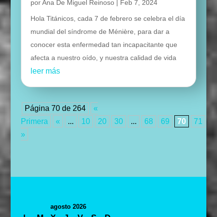
por
Ana De Miguel Reinoso
|
Feb 7, 2024
Hola Titánicos, cada 7 de febrero se celebra el día
mundial del síndrome de Ménière, para dar a
conocer esta enfermedad tan incapacitante que
afecta a nuestro oído, y nuestra calidad de vida
leer más
Página 70 de 264
«
Primera
«
...
10
20
30
...
68
69
70
71
7
»
agosto 2026