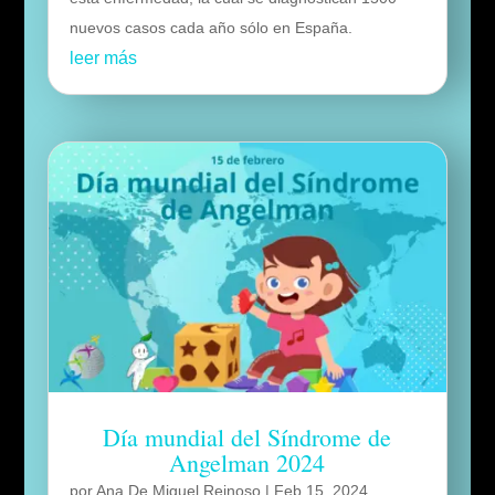
nuevos casos cada año sólo en España.
leer más
Día mundial del Síndrome de
Angelman 2024
por
Ana De Miguel Reinoso
|
Feb 15, 2024