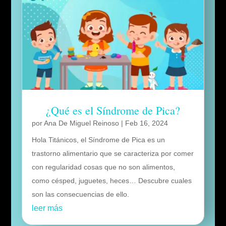
¿Qué es el Síndrome de Pica?
por
Ana De Miguel Reinoso
|
Feb 16, 2024
Hola Titánicos, el Síndrome de Pica es un
trastorno alimentario que se caracteriza por comer
con regularidad cosas que no son alimentos,
como césped, juguetes, heces… Descubre cuales
son las consecuencias de ello.
leer más