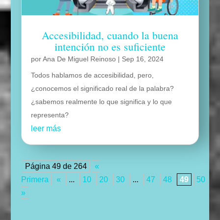
Accesibilidad, cuando la buena
intención no es suficiente
por
Ana De Miguel Reinoso
|
Sep 16, 2024
Todos hablamos de accesibilidad, pero,
¿conocemos el significado real de la palabra?
¿sabemos realmente lo que significa y lo que
representa?
leer más
Página 49 de 264
«
Primera
«
...
10
20
30
...
47
48
49
50
5
»