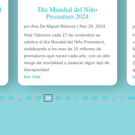
l
Día Mundial del Niño
Prematuro 2024
por
Ana De Miguel Reinoso
|
Nov 29, 2024
Hola Titánicos cada 17 de noviembre se
H
celebra el día Mundial del Niño Prematuro,
c
visibilizando a los mas de 15 millones de
M
prematuros que nacen cada año, con un alto
e
riesgo de mortalidad o padecer algún tipo de
2
discapacidad.
g
leer más
l
20
30
...
36
37
38
39
40
...
50
60
70
...
»
Últ