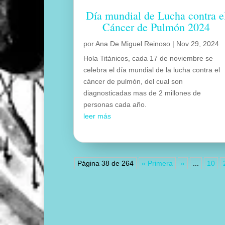
Día mundial de Lucha contra e
Cáncer de Pulmón 2024
por
Ana De Miguel Reinoso
|
Nov 29, 2024
Hola Titánicos, cada 17 de noviembre se
celebra el día mundial de la lucha contra el
cáncer de pulmón, del cual son
diagnosticadas mas de 2 millones de
personas cada año.
leer más
Página 38 de 264
« Primera
«
...
10