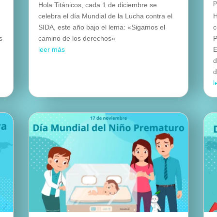
Hola Titánicos, cada 1 de diciembre se
celebra el día Mundial de la Lucha contra el
H
SIDA, este año bajo el lema: «Sigamos el
c
s
camino de los derechos»
P
leer más
E
d
d
l