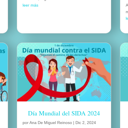
leer más
A
m
l
Día Mundial del SIDA 2024
por
Ana De Miguel Reinoso
|
Dic 2, 2024