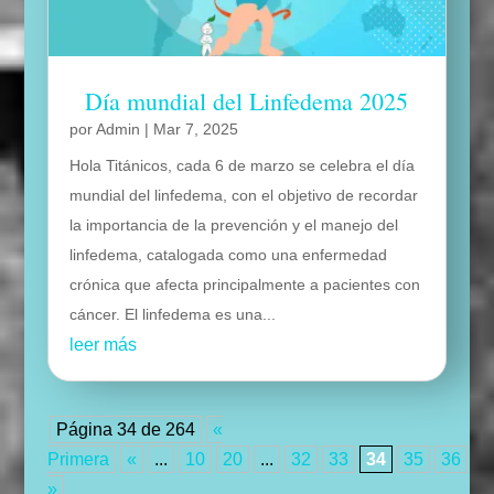
Día mundial del Linfedema 2025
por
Admin
|
Mar 7, 2025
Hola Titánicos, cada 6 de marzo se celebra el día
mundial del linfedema, con el objetivo de recordar
la importancia de la prevención y el manejo del
linfedema, catalogada como una enfermedad
crónica que afecta principalmente a pacientes con
cáncer. El linfedema es una...
leer más
Página 34 de 264
«
Primera
«
...
10
20
...
32
33
34
35
36
...
»