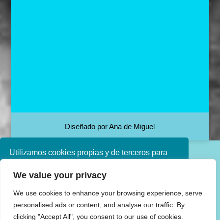
« May
Diseñado por Ana de Miguel
Utilizamos cookies propias y de terceros para
mejorar nuestros servicios. Si continúa
We value your privacy
navegando, consideramos que acepta su uso.
Puede obtener más información en nuestra
We use cookies to enhance your browsing experience, serve
política de cookies consulte nuestra
Política de
personalised ads or content, and analyse our traffic. By
privacidad
clicking "Accept All", you consent to our use of cookies.