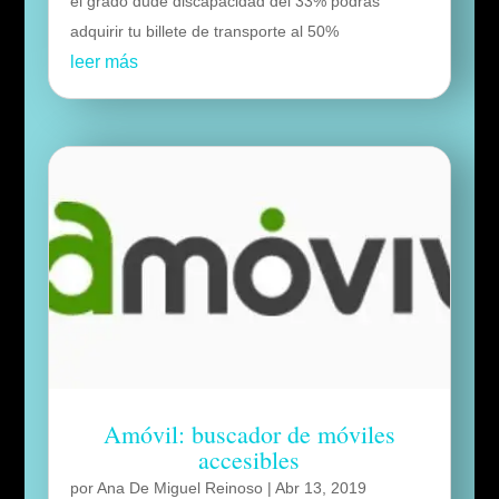
el grado dude discapacidad del 33% podrás
adquirir tu billete de transporte al 50%
leer más
Amóvil: buscador de móviles
accesibles
por
Ana De Miguel Reinoso
|
Abr 13, 2019