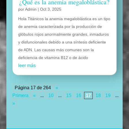
¿Qué es la anemia megaloblástica?
por
Admin
|
Oct 3, 2025
Hola Titánicos la anemia megaloblástica es un tipo
de anemia caracterizada por la producción de
glóbulos rojos anormalmente grandes, inmaduros
y disfuncionales debido a una síntesis deficiente
de ADN. Las causas más comunes son la
deficiencia de vitamina B12 o de ácido
leer más
Página 17 de 264
«
Primera
«
...
10
...
15
16
17
18
19
...
30
»