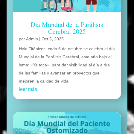
Día Mundial de la Parálisis
Cerebral 2025
por
Admin
|
Oct 6, 2025
Hola Titánicos, cada 6 de octubre se celebra el día
Mundial de la Parálisis Cerebral, este año bajo el
lema: «Ya toca», para dar visibilidad al día a día
de las familias y avanzar en proyectos que
mejoren la calidad de vida
leer más