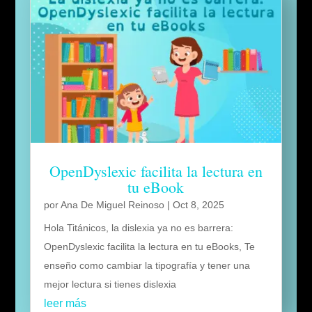
OpenDyslexic facilita la lectura en
tu eBook
por
Ana De Miguel Reinoso
|
Oct 8, 2025
Hola Titánicos, la dislexia ya no es barrera:
OpenDyslexic facilita la lectura en tu eBooks, Te
enseño como cambiar la tipografía y tener una
mejor lectura si tienes dislexia
leer más