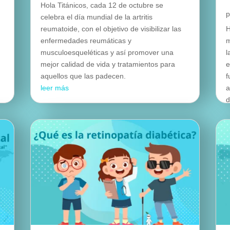
Hola Titánicos, cada 12 de octubre se
celebra el día mundial de la artritis
reumatoide, con el objetivo de visibilizar las
H
enfermedades reumáticas y
m
a
musculoesqueléticas y así promover una
l
mejor calidad de vida y tratamientos para
e
aquellos que las padecen.
f
leer más
a
d
l