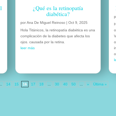
l
¿Qué es la retinopatía
diabética?
por
Ana De Miguel Reinoso
|
Oct 9, 2025
H
Hola Titánicos, la retinopatía diabética es una
o
complicación de la diabetes que afecta los
V
ojos. causada por la retina.
o
leer más
i
o
l
...
14
15
16
17
18
...
30
40
50
...
»
Última »