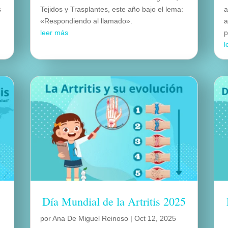
s
Tejidos y Trasplantes, este año bajo el lema:
a
«Respondiendo al llamado».
a
leer más
p
l
Día Mundial de la Artritis 2025
por
Ana De Miguel Reinoso
|
Oct 12, 2025