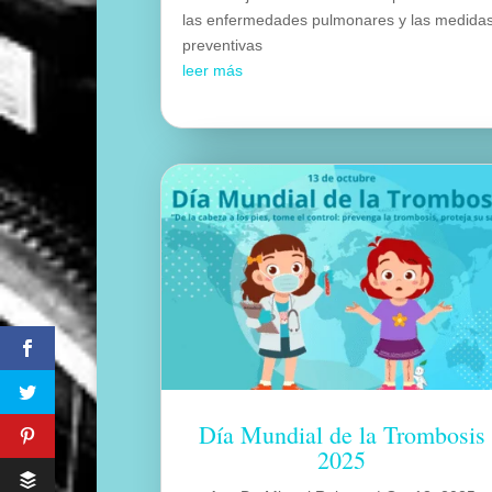
las enfermedades pulmonares y las medida
preventivas
leer más
Día Mundial de la Trombosis
2025