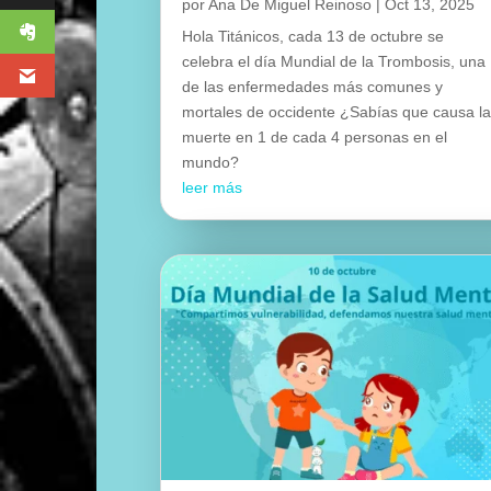
por
Ana De Miguel Reinoso
|
Oct 13, 2025
Hola Titánicos, cada 13 de octubre se
celebra el día Mundial de la Trombosis, una
de las enfermedades más comunes y
mortales de occidente ¿Sabías que causa l
muerte en 1 de cada 4 personas en el
mundo?
leer más