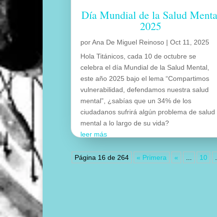
Día Mundial de la Salud Menta
2025
por
Ana De Miguel Reinoso
|
Oct 11, 2025
Hola Titánicos, cada 10 de octubre se
celebra el día Mundial de la Salud Mental,
este año 2025 bajo el lema “Compartimos
vulnerabilidad, defendamos nuestra salud
mental”, ¿sabías que un 34% de los
ciudadanos sufrirá algún problema de salud
mental a lo largo de su vida?
leer más
Página 16 de 264
« Primera
«
...
10