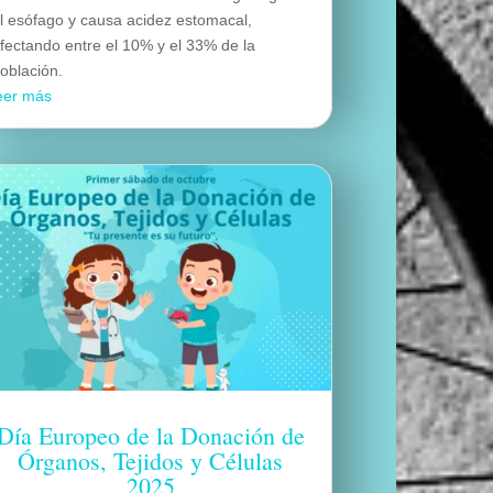
l esófago y causa acidez estomacal,
fectando entre el 10% y el 33% de la
oblación.
eer más
Día Europeo de la Donación de
Órganos, Tejidos y Células
2025