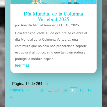
Día Mundial de la Columna
Vertebral 2025
por
Ana De Miguel Reinoso
|
Oct 15, 2025
Hola titánicos, cada 16 de octubre se celebra el
día Mundial de la Columna Vertebral, una
estructura que no solo nos proporciona soporte
estructural al tronco, sino que también rodea y
protege la médula espinal.
leer más
Página 15 de 264
«
Primera
«
...
10
...
13
14
15
16
17
...
20
»