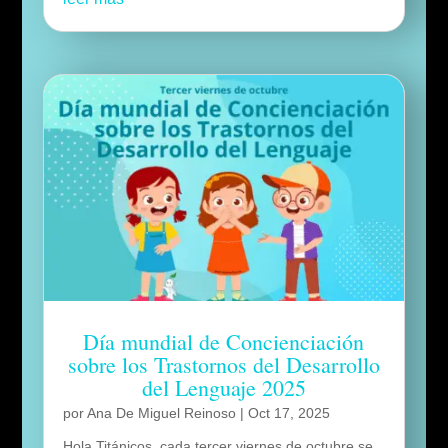
Día mundial de Concienciación
sobre los Trastornos del Desarrollo
del Lenguaje 2025
por
Ana De Miguel Reinoso
|
Oct 17, 2025
Hola Titánicos, cada tercer viernes de octubre se