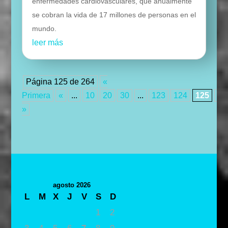
enfermedades cardiovasculares, que anualmente
se cobran la vida de 17 millones de personas en el
mundo.
leer más
Página 125 de 264
«
Primera
«
...
10
20
30
...
123
124
125
12
»
agosto 2026
L
M
X
J
V
S
D
1
2