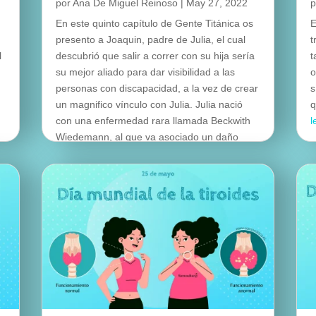
por
Ana De Miguel Reinoso
|
May 27, 2022
En este quinto capítulo de Gente Titánica os
E
presento a Joaquin, padre de Julia, el cual
t
l
descubrió que salir a correr con su hija sería
t
su mejor aliado para dar visibilidad a las
o
personas con discapacidad, a la vez de crear
s
un magnifico vínculo con Julia. Julia nació
q
con una enfermedad rara llamada Beckwith
l
Wiedemann, al que va asociado un daño
cerebral bastante severo entre otras cosas.
leer más