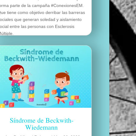
orma parte de la campaña #ConexionesEM.
ue tiene como objetivo derribar las barreras
ociales que generan soledad y aislamiento
ocial entre las personas con Esclerosis
últiple.
eer más
Síndrome de Beckwith-
Wiedemann