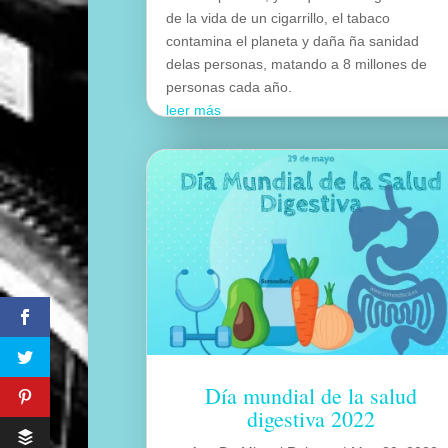
de la vida de un cigarrillo, el tabaco
contamina el planeta y daña ña sanidad
delas personas, matando a 8 millones de
personas cada año.
leer más
Día mundial de la salud
digestiva 2022