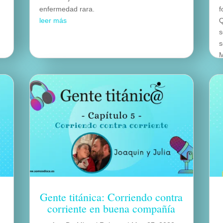
enfermedad rara.
f
leer más
Q
s
s
M
l
Gente titánica: Corriendo contra
corriente en buena compañía