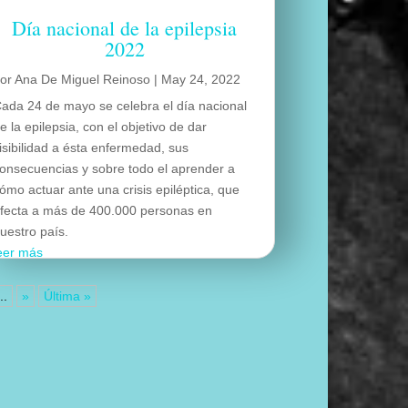
Día nacional de la epilepsia
2022
por
Ana De Miguel Reinoso
|
May 24, 2022
ada 24 de mayo se celebra el día nacional
e la epilepsia, con el objetivo de dar
isibilidad a ésta enfermedad, sus
onsecuencias y sobre todo el aprender a
ómo actuar ante una crisis epiléptica, que
fecta a más de 400.000 personas en
uestro país.
eer más
...
»
Última »