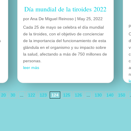
Día mundial de la tiroides 2022
por
Ana De Miguel Reinoso
|
May 25, 2022
Cada 25 de mayo se celebra el día mundial
de la tiroides, con el objetivo de concienciar
C
s
de la importancia del funcionamiento de esta
d
glándula en el organismo y su impacto sobre
v
la salud, afectando a más de 750 millones de
c
personas.
c
leer más
a
n
l
20
30
...
122
123
124
125
126
...
130
140
150