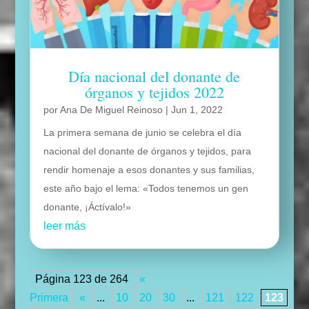
Día nacional del donante de
órganos y tejidos 2022
por
Ana De Miguel Reinoso
|
Jun 1, 2022
La primera semana de junio se celebra el día
nacional del donante de órganos y tejidos, para
rendir homenaje a esos donantes y sus familias,
este año bajo el lema: «Todos tenemos un gen
donante, ¡Áctívalo!»
leer más
Página 123 de 264
«
Primera
«
...
10
20
30
...
121
122
123
12