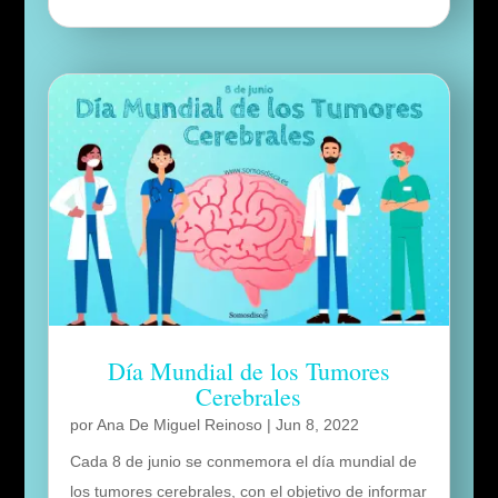
Día Mundial de los Tumores
Cerebrales
por
Ana De Miguel Reinoso
|
Jun 8, 2022
Cada 8 de junio se conmemora el día mundial de
los tumores cerebrales, con el objetivo de informar