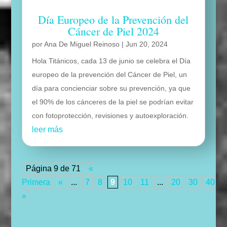
Día Europeo de la Prevención del
Cáncer de Piel 2024
por
Ana De Miguel Reinoso
|
Jun 20, 2024
Hola Titánicos, cada 13 de junio se celebra el Día
europeo de la prevención del Cáncer de Piel, un
día para concienciar sobre su prevención, ya que
el 90% de los cánceres de la piel se podrían evitar
con fotoprotección, revisiones y autoexploración.
leer más
Página 9 de 71
«
Primera
«
...
7
8
9
10
11
...
20
30
40
..
»