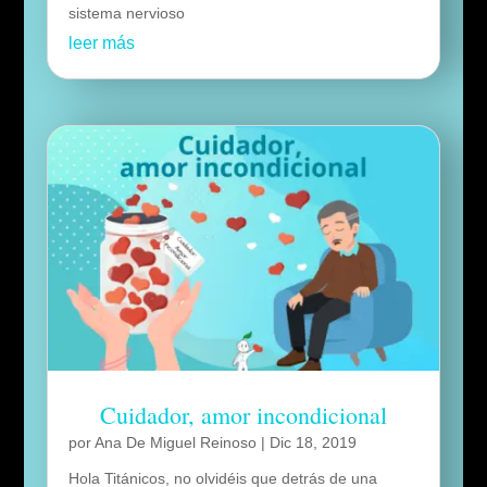
sistema nervioso
leer más
Cuidador, amor incondicional
por
Ana De Miguel Reinoso
|
Dic 18, 2019
Hola Titánicos, no olvidéis que detrás de una