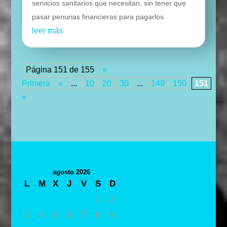
servicios sanitarios que necesitan, sin tener que
pasar penurias financieras para pagarlos.
leer más
Página 151 de 155
«
Primera
«
...
10
20
30
...
149
150
151
15
»
agosto 2026
L
M
X
J
V
S
D
1
2
3
4
5
6
7
8
9