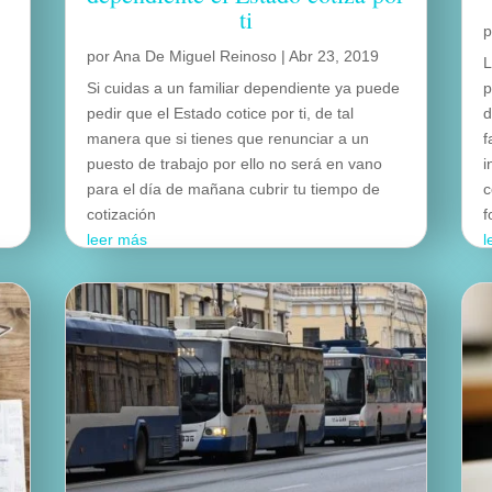
ti
por
Ana De Miguel Reinoso
|
Abr 23, 2019
L
Si cuidas a un familiar dependiente ya puede
p
pedir que el Estado cotice por ti, de tal
d
manera que si tienes que renunciar a un
f
puesto de trabajo por ello no será en vano
i
para el día de mañana cubrir tu tiempo de
c
cotización
f
leer más
l