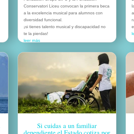
Conservatori Liceu convocan la primera beca
l
a la excelencia musical para alumnos con
a
diversidad funcional.
r
¡si tienes talento musical y discapacidad no
e
te la pierdas!
l
leer más
d
Si cuidas a un familiar
dependiente el Estado cotiza por