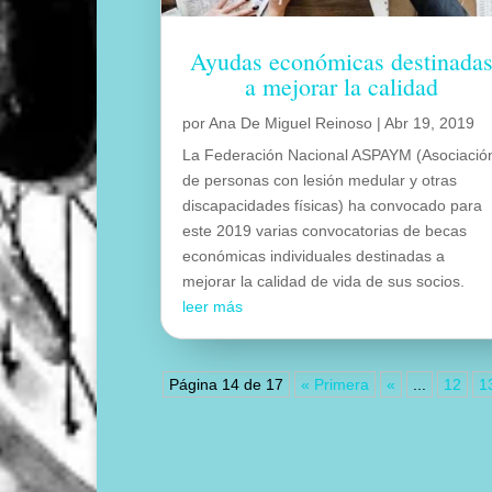
Ayudas económicas destinada
a mejorar la calidad
por
Ana De Miguel Reinoso
|
Abr 19, 2019
La Federación Nacional ASPAYM (Asociació
de personas con lesión medular y otras
discapacidades físicas) ha convocado para
este 2019 varias convocatorias de becas
económicas individuales destinadas a
mejorar la calidad de vida de sus socios.
leer más
Página 14 de 17
« Primera
«
...
12
1