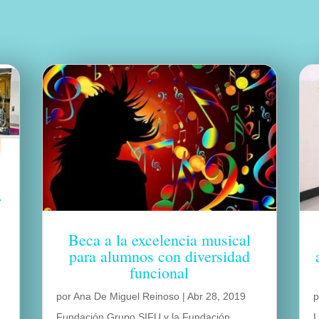
r
Beca a la excelencia musical
para alumnos con diversidad
funcional
por
Ana De Miguel Reinoso
|
Abr 28, 2019
Fundación Grupo SIFU y la Fundación
L