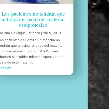
Los pacientes no tendrán que
anticipar el pago del material
ortoprotésico
por
Ana De Miguel Reinoso
|
Abr 9, 2019
os pacientes de Castilla-La Mancha no
endrán que anticipar el pago del material
ino que será el propio SESCAM quien
bonará al establecimiento dispensador el
oste de este material.
eer más