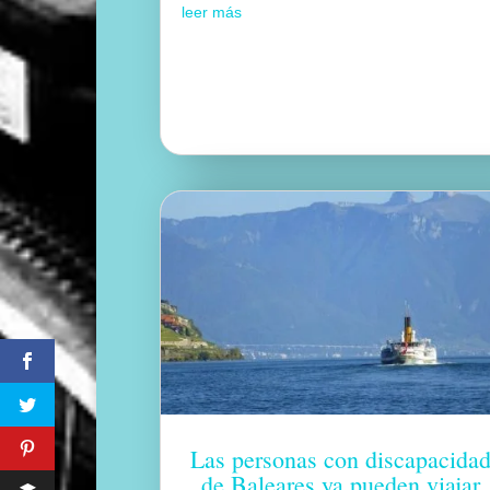
leer más
Las personas con discapacida
de Baleares ya pueden viajar