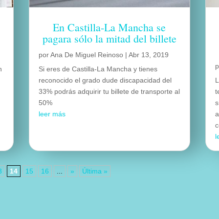
s
En Castilla-La Mancha se
pagara sólo la mitad del billete
por
Ana De Miguel Reinoso
|
Abr 13, 2019
n
Si eres de Castilla-La Mancha y tienes
reconocido el grado dude discapacidad del
L
33% podrás adquirir tu billete de transporte al
t
50%
s
leer más
a
c
l
3
14
15
16
...
»
Última »