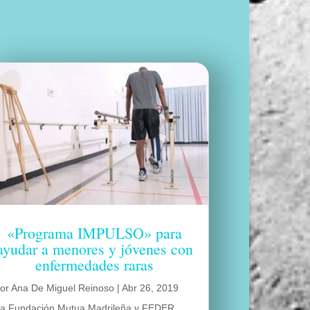
«Programa IMPULSO» para
ayudar a menores y jóvenes con
enfermedades raras
por
Ana De Miguel Reinoso
|
Abr 26, 2019
a Fundación Mutua Madrileña y FEDER