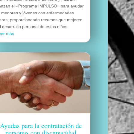
anzan el «Programa IMPULSO» para ayudar
 menores y jóvenes con enfermedades
aras, proporcionando recursos que mejoren
l desarrollo personal de estos niños.
eer más
Ayudas para la contratación de
personas con discapacidad